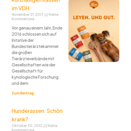
im VDH
November 21, 2017
Keine
Kommentare
Vor genau einem Jahr, Ende
2016 schlossen sich auf
Initative der
Bundestierärztekammer
die großen
Tierärzteverbände mit
Gesellschaften wie der
Gesellschaft für
kynologische Forschung
und dem
Zum Beitrag
Hunderassen: Schön
krank?
Oktober 30, 2012
Keine
Kommentare