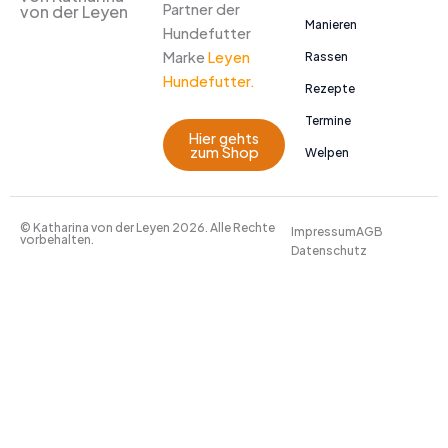
Partner der
von der Leyen
Manieren
Hundefutter
Marke
Leyen
Rassen
Hundefutter.
Rezepte
Termine
Hier gehts
zum Shop
Welpen
© Katharina von der Leyen 2026. Alle Rechte
Impressum
AGB
vorbehalten.
Datenschutz