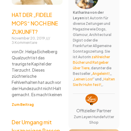
Katharina von der
HAT DER „FIDELE
Leyen
ist Autorin für
MOPS“ NOCH EINE
diverse Zeitungen und
Magazine wie Dogs,
ZUKUNFT?
Glamour, Architectural
November 20, 2019
Digist oder die
3 Kommentare
Frankfurter Allgemeine
von Dr. Helga Eichelberg
Sonntagszeitung. Sie
ist Autorin
zahlreicher
Qualzucht ist das
Bücher und Ratgeber
traurigste Kapitel der
über Tiere
, darunter die
Tierzucht. Dieses
Bestseller „
Angeleint!
„,
züchterische
„
Leinen Los!
“ und „
Halten
Fehlverhalten hat auch vor
Sie Ihr Huhn fest!
„.
der Hundezucht nicht Halt
gemacht. Es macht keinen
Zum Beitrag
Offizieller Partner
Zum Leyen Hundefutter
Der Umgang mit
Shop
kurznasigen Rassen