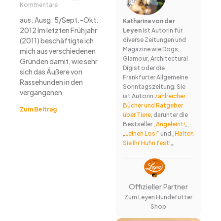
Kommentare
aus: Ausg. 5/Sept.-Okt.
Katharina von der
2012 Im letzten Frühjahr
Leyen
ist Autorin für
(2011) beschäftigte ich
diverse Zeitungen und
Magazine wie Dogs,
mich aus verschiedenen
Glamour, Architectural
Gründen damit, wie sehr
Digist oder die
sich das Äußere von
Frankfurter Allgemeine
Rassehunden in den
Sonntagszeitung. Sie
vergangenen
ist Autorin
zahlreicher
Bücher und Ratgeber
Zum Beitrag
über Tiere
, darunter die
Bestseller „
Angeleint!
„,
„
Leinen Los!
“ und „
Halten
Sie Ihr Huhn fest!
„.
Offizieller Partner
Zum Leyen Hundefutter
Shop