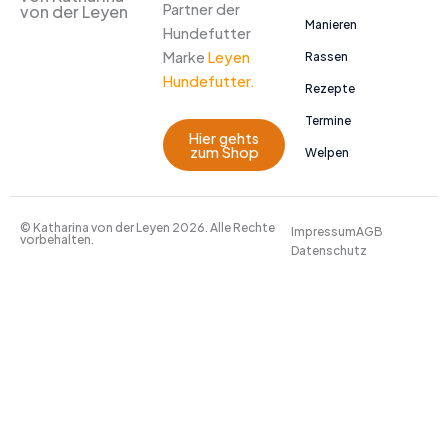
Partner der
von der Leyen
Manieren
Hundefutter
Marke
Leyen
Rassen
Hundefutter.
Rezepte
Termine
Hier gehts
zum Shop
Welpen
© Katharina von der Leyen 2026. Alle Rechte
Impressum
AGB
vorbehalten.
Datenschutz