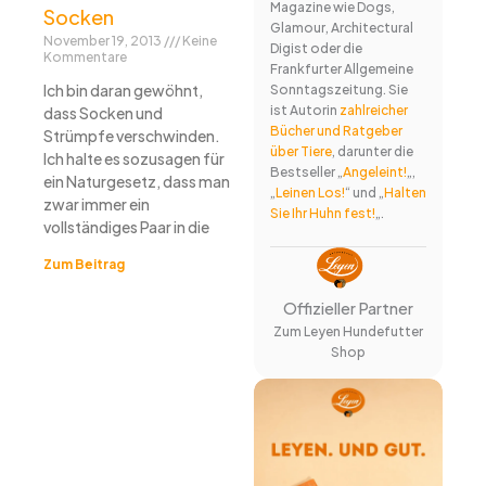
Magazine wie Dogs,
Socken
Glamour, Architectural
November 19, 2013
Keine
Digist oder die
Kommentare
Frankfurter Allgemeine
Ich bin daran gewöhnt,
Sonntagszeitung. Sie
ist Autorin
zahlreicher
dass Socken und
Bücher und Ratgeber
Strümpfe verschwinden.
über Tiere
, darunter die
Ich halte es sozusagen für
Bestseller „
Angeleint!
„,
ein Naturgesetz, dass man
„
Leinen Los!
“ und „
Halten
zwar immer ein
Sie Ihr Huhn fest!
„.
vollständiges Paar in die
Zum Beitrag
Offizieller Partner
Zum Leyen Hundefutter
Shop