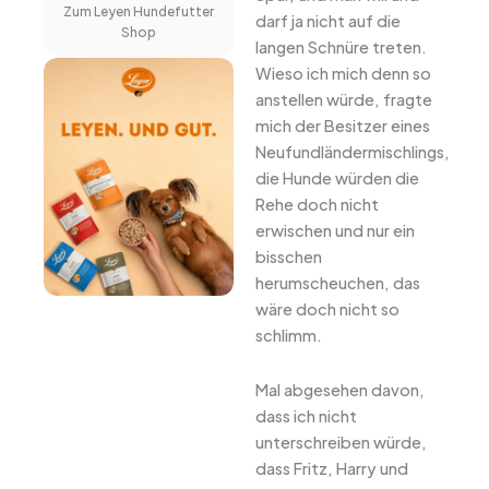
Zum Leyen Hundefutter
darf ja nicht auf die
Shop
langen Schnüre treten.
Wieso ich mich denn so
anstellen würde, fragte
mich der Besitzer eines
Neufundländermischlings,
die Hunde würden die
Rehe doch nicht
erwischen und nur ein
bisschen
herumscheuchen, das
wäre doch nicht so
schlimm.
Mal abgesehen davon,
dass ich nicht
unterschreiben würde,
dass Fritz, Harry und