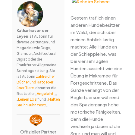
Gestern traf ich einen
anderen Hundebesitzer
Katharina von der
im Wald, der sich über
Leyen
ist Autorin für
meinen Anblick lustig
diverse Zeitungen und
machte: Alle Hunde an
Magazine wie Dogs,
der Schleppleine, was
Glamour, Architectural
Digist oder die
bei vier sehr agilen
Frankfurter Allgemeine
Hunden aussieht wie eine
Sonntagszeitung. Sie
Übung in Makramée für
ist Autorin
zahlreicher
Bücher und Ratgeber
Fortgeschrittene. Das
über Tiere
, darunter die
Ganze verlangt von der
Bestseller „
Angeleint!
„,
Begleitperson während
„
Leinen Los!
“ und „
Halten
des Spaziergangs hohe
Sie Ihr Huhn fest!
„.
motorische Fähigkeiten,
denn die Hunde
wechseln ja dauernd die
Offizieller Partner
Spur, und man will und