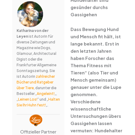
gesünder durchs
Gassigehen
Dass Bewegung Hund
Katharina von der
und Mensch fit hält, ist
Leyen
ist Autorin für
diverse Zeitungen und
lange bekannt. Erst in
Magazine wie Dogs,
den letzten Jahren
Glamour, Architectural
haben Forscher das
Digist oder die
Thema Fitness mit
Frankfurter Allgemeine
Sonntagszeitung. Sie
Tieren“ (also Tier und
ist Autorin
zahlreicher
Mensch gemeinsam)
Bücher und Ratgeber
genauer unter die Lupe
über Tiere
, darunter die
Bestseller „
Angeleint!
„,
genommen.
„
Leinen Los!
“ und „
Halten
Verschiedene
Sie Ihr Huhn fest!
„.
wissenschaftliche
Untersuchungen übers
Gassigehen lassen
vermuten: Hundehalter
Offizieller Partner