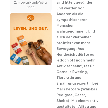
sind fitter, gesünder
Zum Leyen Hundefutter
Shop
und werden von
Anderen als die
sympathischeren
Menschen
wahrgenommen. Und
auch der Vierbeiner
profitiert von mehr
Bewegung. Aus
Hundesicht dürfte es
jedoch oft noch mehr
Aktivität sein“, rät Dr.
Cornelia Ewering,
Tierärztin und
Ernährungsexpertin bei
Mars Petcare (Whiskas,
Pedigree, Cesar,
Sheba). Mit einem aktiv
gestalteten Alltag und