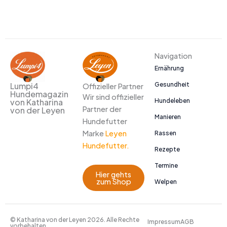
Navigation
Ernährung
Gesundheit
Lumpi4
Offizieller Partner
Hundemagazin
Wir sind offizieller
Hundeleben
von Katharina
Partner der
von der Leyen
Manieren
Hundefutter
Marke
Leyen
Rassen
Hundefutter.
Rezepte
Termine
Hier gehts
zum Shop
Welpen
© Katharina von der Leyen 2026. Alle Rechte
Impressum
AGB
vorbehalten.