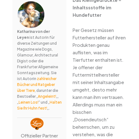
Inhaltssstoffe im
Hundefutter
Per Gesetz müssen
Katharina von der
Futterhersteller auf ihren
Leyen
ist Autorin für
diverse Zeitungen und
Produkten genau
Magazine wie Dogs,
auflisten, was im
Glamour, Architectural
Tierfutter enthalten ist.
Digist oder die
Je offener der
Frankfurter Allgemeine
Sonntagszeitung. Sie
Futtermittelhersteller
ist Autorin
zahlreicher
mit seiner Inhaltsangabe
Bücher und Ratgeber
umgeht, desto mehr
über Tiere
, darunter die
Bestseller „
Angeleint!
„,
kann man ihm vertrauen.
„
Leinen Los!
“ und „
Halten
Allerdings muss man ein
Sie Ihr Huhn fest!
„.
bisschen
„Dosendeutsch“
beherrschen, um zu
verstehen, was die
Offizieller Partner