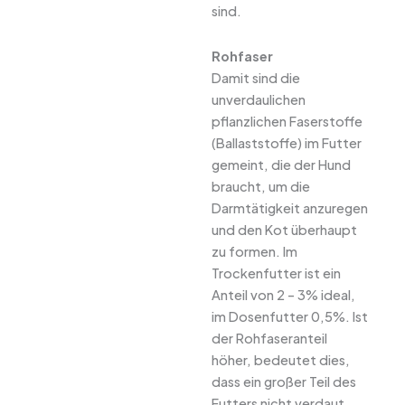
sind.
Rohfaser
Damit sind die
unverdaulichen
pflanzlichen Faserstoffe
(Ballaststoffe) im Futter
gemeint, die der Hund
braucht, um die
Darmtätigkeit anzuregen
und den Kot überhaupt
zu formen. Im
Trockenfutter ist ein
Anteil von 2 – 3% ideal,
im Dosenfutter 0,5%. Ist
der Rohfaseranteil
höher, bedeutet dies,
dass ein großer Teil des
Futters nicht verdaut