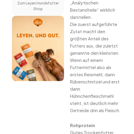
„Analytischen
Zum Leyen Hundefutter
Shop
Bestandteile“ wirklich
darstellen.
Die zuerst aufgeführte
Zutat macht den
größten Anteil des
Futters aus, die zuletzt
genannte den kleinsten.
Wenn auf einem
Futtermittel also als
erstes Reismehl, dann
Rübenschnitzel und erst
dann
Hühnchenfleischmehl
steht, ist deutlich mehr
Getreide drin als Fleisch.
Rohprotein
Gutes Trockenfutter