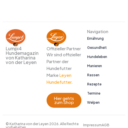
Navigation
Ernährung
Gesundheit
Lumpi4
Offizieller Partner
Hundemagazin
Wir sind offizieller
Hundeleben
von Katharina
Partner der
von der Leyen
Manieren
Hundefutter
Marke
Leyen
Rassen
Hundefutter.
Rezepte
Termine
Hier gehts
zum Shop
Welpen
© Katharina von der Leyen 2026. Alle Rechte
Impressum
AGB
vorbehalten.