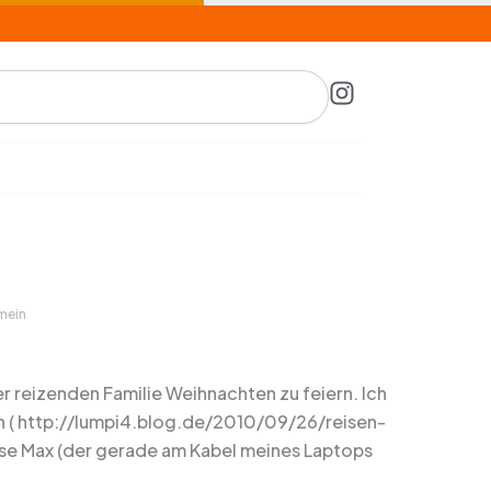
I
n
s
t
a
g
r
a
m
mein
r reizenden Familie Weihnachten zu feiern. Ich
n ( http://lumpi4.blog.de/2010/09/26/reisen-
nase Max (der gerade am Kabel meines Laptops