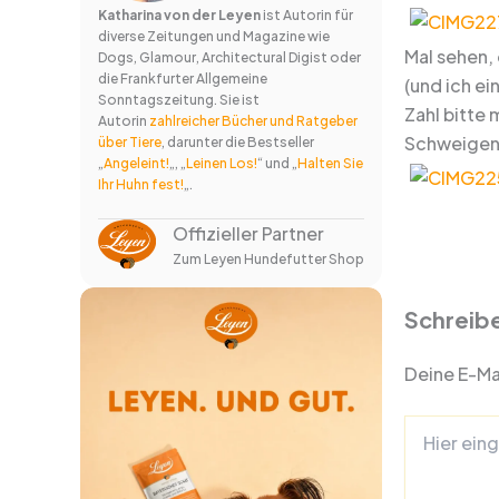
Katharina von der Leyen
ist Autorin für
diverse Zeitungen und Magazine wie
Mal sehen, 
Dogs, Glamour, Architectural Digist oder
die Frankfurter Allgemeine
(und ich ei
Sonntagszeitung. Sie ist
Zahl bitte
Autorin
zahlreicher Bücher und Ratgeber
Schweigen 
über Tiere
, darunter die Bestseller
„
Angeleint!
„, „
Leinen Los!
“ und „
Halten Sie
Ihr Huhn fest!
„.
Offizieller Partner
Zum Leyen Hundefutter Shop
Schreib
Deine E-Mai
Hier
eingeben…