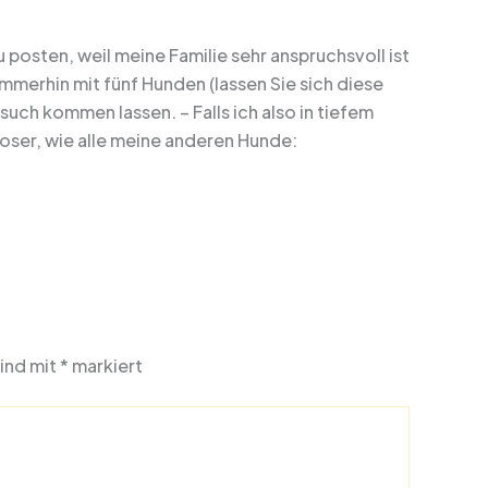
 posten, weil meine Familie sehr anspruchsvoll ist
immerhin mit fünf Hunden (lassen Sie sich diese
ch kommen lassen. – Falls ich also in tiefem
oser, wie alle meine anderen Hunde:
sind mit
*
markiert