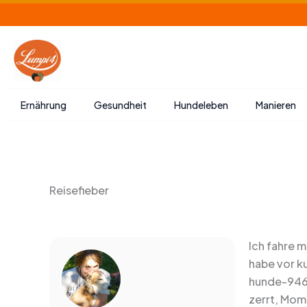
Zum
Inhalt
springen
Ernährung
Gesundheit
Hundeleben
Manieren
Reisefieber
Ich fahre m
habe vor k
hunde-9465
zerrt, Mom