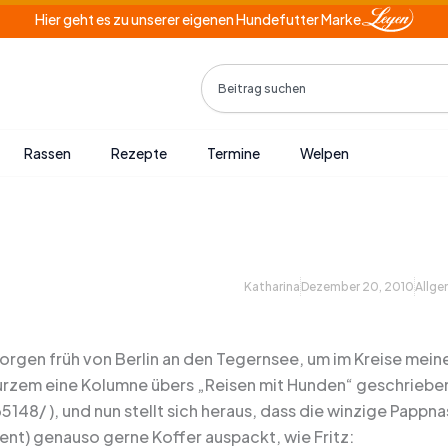
Hier geht es zu unserer eigenen Hundefutter Marke
Search
Rassen
Rezepte
Termine
Welpen
Katharina
Dezember 20, 2010
Allge
orgen früh von Berlin an den Tegernsee, um im Kreise meine
urzem eine Kolumne übers „Reisen mit Hunden“ geschriebe
148/ ), und nun stellt sich heraus, dass die winzige Papp
ent) genauso gerne Koffer auspackt, wie Fritz: