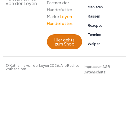
Partner der
von der Leyen
Manieren
Hundefutter
Marke
Leyen
Rassen
Hundefutter.
Rezepte
Termine
Hier gehts
zum Shop
Welpen
© Katharina von der Leyen 2026. Alle Rechte
Impressum
AGB
vorbehalten.
Datenschutz