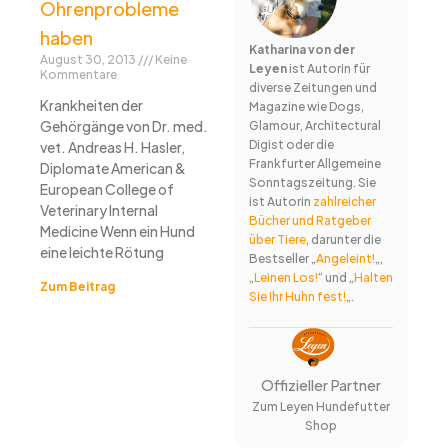
Ohrenprobleme
haben
Katharina von der
August 30, 2013
Keine
Leyen
ist Autorin für
Kommentare
diverse Zeitungen und
Krankheiten der
Magazine wie Dogs,
Gehörgänge von Dr. med.
Glamour, Architectural
Digist oder die
vet. Andreas H. Hasler,
Frankfurter Allgemeine
Diplomate American &
Sonntagszeitung. Sie
European College of
ist Autorin
zahlreicher
Veterinary Internal
Bücher und Ratgeber
Medicine Wenn ein Hund
über Tiere
, darunter die
eine leichte Rötung
Bestseller „
Angeleint!
„,
„
Leinen Los!
“ und „
Halten
Zum Beitrag
Sie Ihr Huhn fest!
„.
Offizieller Partner
Zum Leyen Hundefutter
Shop