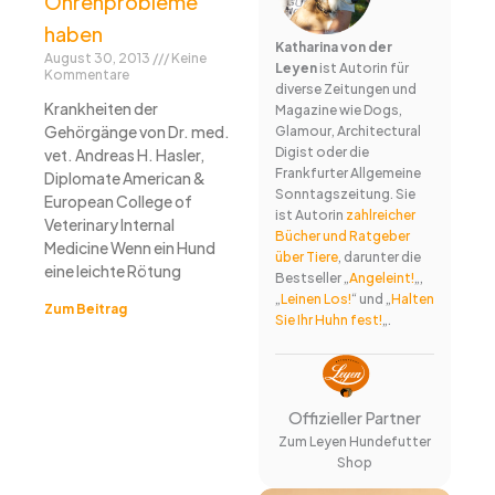
Ohrenprobleme
haben
Katharina von der
August 30, 2013
Keine
Leyen
ist Autorin für
Kommentare
diverse Zeitungen und
Krankheiten der
Magazine wie Dogs,
Gehörgänge von Dr. med.
Glamour, Architectural
Digist oder die
vet. Andreas H. Hasler,
Frankfurter Allgemeine
Diplomate American &
Sonntagszeitung. Sie
European College of
ist Autorin
zahlreicher
Veterinary Internal
Bücher und Ratgeber
Medicine Wenn ein Hund
über Tiere
, darunter die
eine leichte Rötung
Bestseller „
Angeleint!
„,
„
Leinen Los!
“ und „
Halten
Zum Beitrag
Sie Ihr Huhn fest!
„.
Offizieller Partner
Zum Leyen Hundefutter
Shop