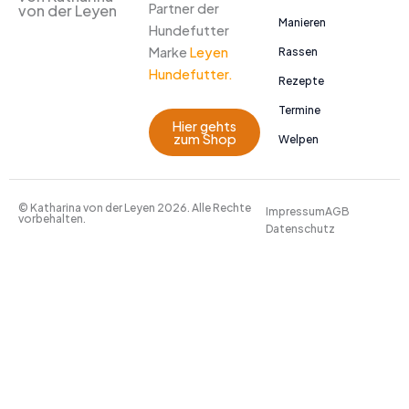
Partner der
von der Leyen
Manieren
Hundefutter
Marke
Leyen
Rassen
Hundefutter.
Rezepte
Termine
Hier gehts
zum Shop
Welpen
© Katharina von der Leyen 2026. Alle Rechte
Impressum
AGB
vorbehalten.
Datenschutz