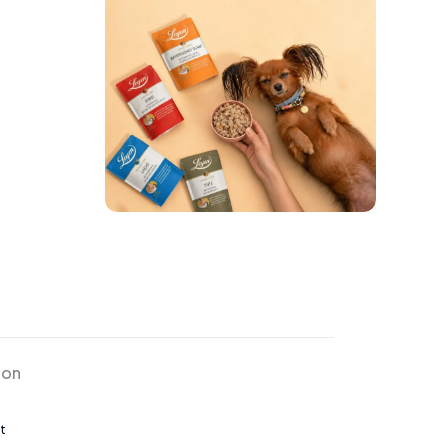
ion
t