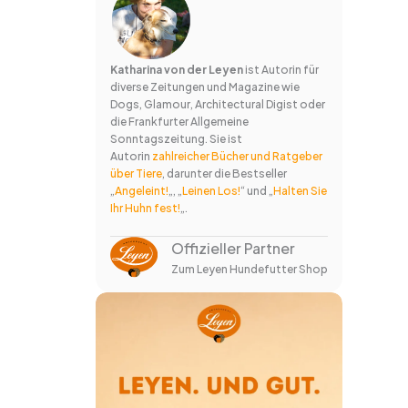
Katharina von der Leyen
ist Autorin für
diverse Zeitungen und Magazine wie
Dogs, Glamour, Architectural Digist oder
die Frankfurter Allgemeine
Sonntagszeitung. Sie ist
Autorin
zahlreicher Bücher und Ratgeber
über Tiere
, darunter die Bestseller
„
Angeleint!
„, „
Leinen Los!
“ und „
Halten Sie
Ihr Huhn fest!
„.
Offizieller Partner
Zum Leyen Hundefutter Shop