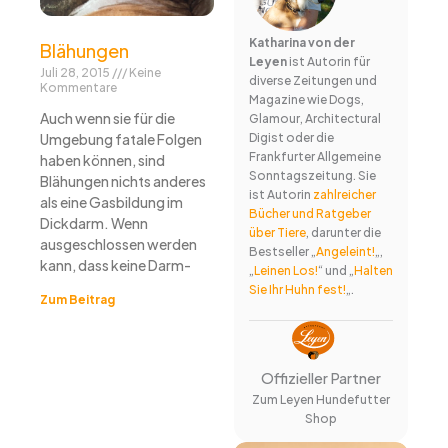
Katharina von der
Blähungen
Leyen
ist Autorin für
Juli 28, 2015
Keine
diverse Zeitungen und
Kommentare
Magazine wie Dogs,
Auch wenn sie für die
Glamour, Architectural
Umgebung fatale Folgen
Digist oder die
Frankfurter Allgemeine
haben können, sind
Sonntagszeitung. Sie
Blähungen nichts anderes
ist Autorin
zahlreicher
als eine Gasbildung im
Bücher und Ratgeber
Dickdarm. Wenn
über Tiere
, darunter die
ausgeschlossen werden
Bestseller „
Angeleint!
„,
kann, dass keine Darm-
„
Leinen Los!
“ und „
Halten
Sie Ihr Huhn fest!
„.
Zum Beitrag
Offizieller Partner
Zum Leyen Hundefutter
Shop