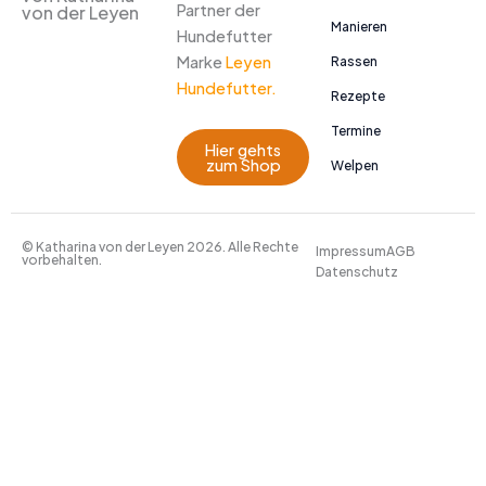
Partner der
von der Leyen
Manieren
Hundefutter
Marke
Leyen
Rassen
Hundefutter.
Rezepte
Termine
Hier gehts
zum Shop
Welpen
© Katharina von der Leyen 2026. Alle Rechte
Impressum
AGB
vorbehalten.
Datenschutz