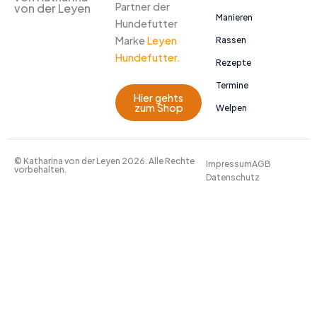
Partner der
von der Leyen
Manieren
Hundefutter
Marke
Leyen
Rassen
Hundefutter.
Rezepte
Termine
Hier gehts
zum Shop
Welpen
© Katharina von der Leyen 2026. Alle Rechte
Impressum
AGB
vorbehalten.
Datenschutz