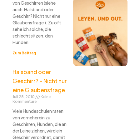
von Geschirren (siehe
auch:Halsband oder
Geschirr? Nicht nur eine
Glaubensfrage ). Zu oft
sehe ich solche, die
schlecht sitzen, den
Hunden
Zum Beitrag
Halsband oder
Geschirr? – Nicht nur
eine Glaubensfrage
Juli 28, 2010
Keine
Kommentare
Viele Hundeschulen raten
von vorneherein zu
Geschirren, Hunden, die an
der Leine ziehen, wird ein
Geschirr verordnet, damit