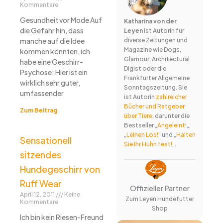
Kommentare
Gesundheit vor Mode Auf
Katharina von der
die Gefahr hin, dass
Leyen
ist Autorin für
manche auf die Idee
diverse Zeitungen und
Magazine wie Dogs,
kommen könnten, ich
Glamour, Architectural
habe eine Geschirr-
Digist oder die
Psychose: Hier ist ein
Frankfurter Allgemeine
wirklich sehr guter,
Sonntagszeitung. Sie
umfassender
ist Autorin
zahlreicher
Bücher und Ratgeber
Zum Beitrag
über Tiere
, darunter die
Bestseller „
Angeleint!
„,
„
Leinen Los!
“ und „
Halten
Sensationell
Sie Ihr Huhn fest!
„.
sitzendes
Hundegeschirr von
Ruff Wear
Offizieller Partner
April 12, 2011
Keine
Zum Leyen Hundefutter
Kommentare
Shop
Ich bin kein Riesen-Freund