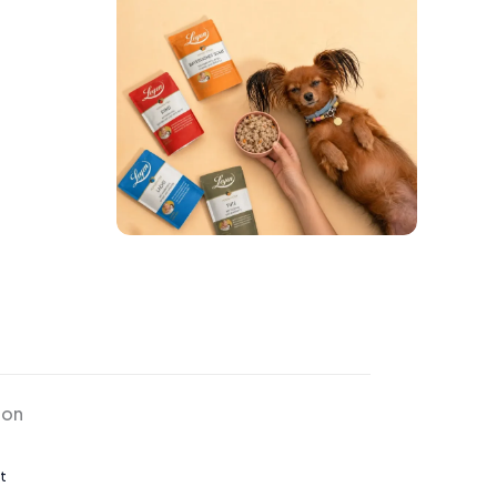
ion
t