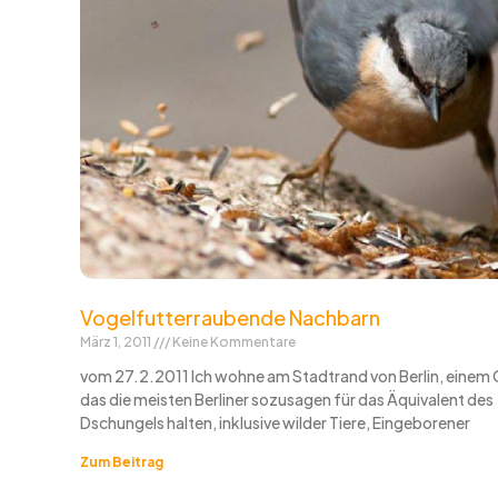
Vogelfutterraubende Nachbarn
März 1, 2011
Keine Kommentare
vom 27.2.2011 Ich wohne am Stadtrand von Berlin, einem 
das die meisten Berliner sozusagen für das Äquivalent des
Dschungels halten, inklusive wilder Tiere, Eingeborener
Zum Beitrag