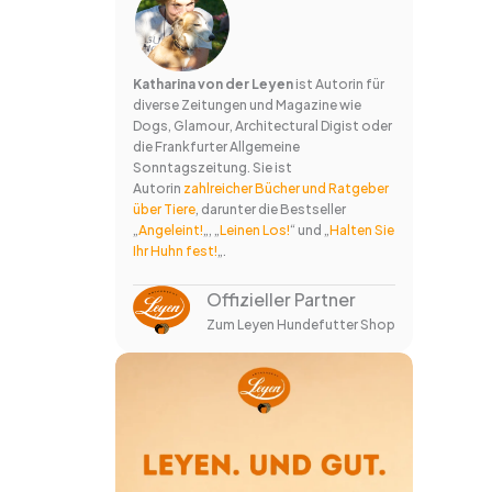
Katharina von der Leyen
ist Autorin für
diverse Zeitungen und Magazine wie
Dogs, Glamour, Architectural Digist oder
die Frankfurter Allgemeine
Sonntagszeitung. Sie ist
Autorin
zahlreicher Bücher und Ratgeber
über Tiere
, darunter die Bestseller
„
Angeleint!
„, „
Leinen Los!
“ und „
Halten Sie
Ihr Huhn fest!
„.
Offizieller Partner
Zum Leyen Hundefutter Shop