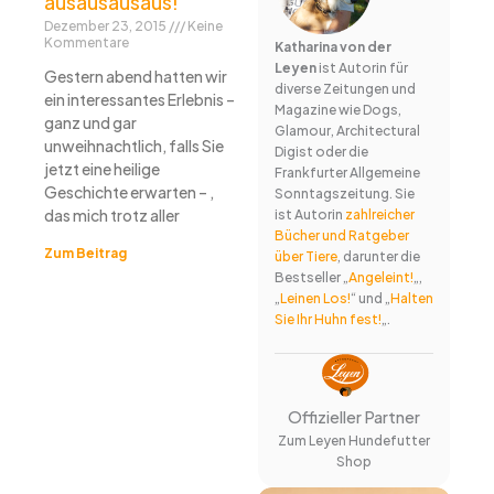
ausausausaus!“
Dezember 23, 2015
Keine
Kommentare
Katharina von der
Leyen
ist Autorin für
Gestern abend hatten wir
diverse Zeitungen und
ein interessantes Erlebnis –
Magazine wie Dogs,
ganz und gar
Glamour, Architectural
unweihnachtlich, falls Sie
Digist oder die
jetzt eine heilige
Frankfurter Allgemeine
Geschichte erwarten – ,
Sonntagszeitung. Sie
das mich trotz aller
ist Autorin
zahlreicher
Bücher und Ratgeber
Zum Beitrag
über Tiere
, darunter die
Bestseller „
Angeleint!
„,
„
Leinen Los!
“ und „
Halten
Sie Ihr Huhn fest!
„.
Offizieller Partner
Zum Leyen Hundefutter
Shop