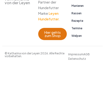
Partner der
von der Leyen
Manieren
Hundefutter
Marke
Leyen
Rassen
Hundefutter.
Rezepte
Termine
Hier gehts
zum Shop
Welpen
© Katharina von der Leyen 2026. Alle Rechte
Impressum
AGB
vorbehalten.
Datenschutz