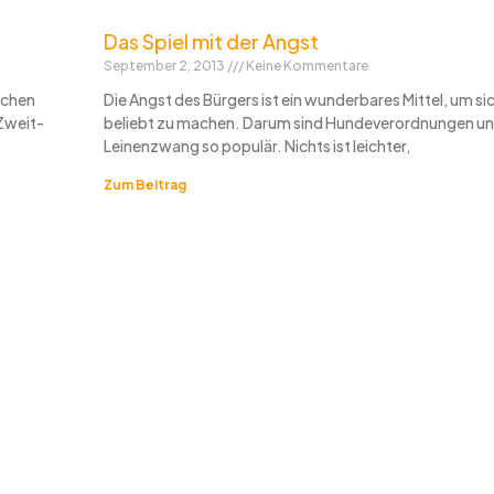
Das Spiel mit der Angst
September 2, 2013
Keine Kommentare
schen
Die Angst des Bürgers ist ein wunderbares Mittel, um sich
 Zweit-
beliebt zu machen. Darum sind Hundeverordnungen u
Leinenzwang so populär. Nichts ist leichter,
Zum Beitrag