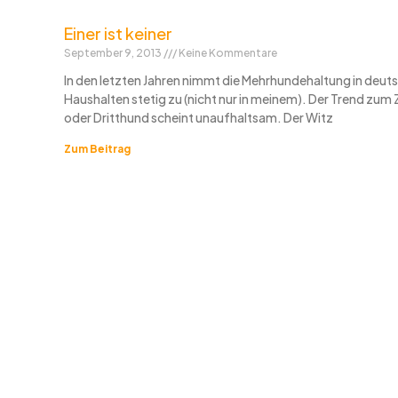
Einer ist keiner
September 9, 2013
Keine Kommentare
In den letzten Jahren nimmt die Mehrhundehaltung in deut
Haushalten stetig zu (nicht nur in meinem). Der Trend zum
oder Dritthund scheint unaufhaltsam. Der Witz
Zum Beitrag