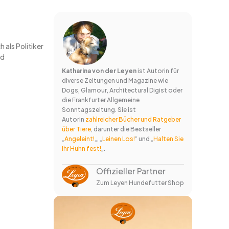
 als Politiker
nd
Katharina von der Leyen
ist Autorin für
diverse Zeitungen und Magazine wie
Dogs, Glamour, Architectural Digist oder
die Frankfurter Allgemeine
Sonntagszeitung. Sie ist
Autorin
zahlreicher Bücher und Ratgeber
über Tiere
, darunter die Bestseller
„
Angeleint!
„, „
Leinen Los!
“ und „
Halten Sie
Ihr Huhn fest!
„.
Offizieller Partner
Zum Leyen Hundefutter Shop