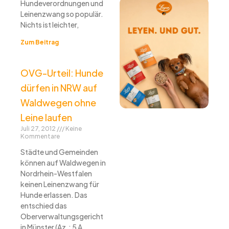
Hundeverordnungen und
Leinenzwang so populär.
Nichts ist leichter,
Zum Beitrag
OVG-Urteil: Hunde
dürfen in NRW auf
Waldwegen ohne
Leine laufen
Juli 27, 2012
Keine
Kommentare
Städte und Gemeinden
können auf Waldwegen in
Nordrhein-Westfalen
keinen Leinenzwang für
Hunde erlassen. Das
entschied das
Oberverwaltungsgericht
in Münster (Az.: 5 A