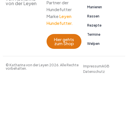
Partner der
von der Leyen
Manieren
Hundefutter
Marke
Leyen
Rassen
Hundefutter.
Rezepte
Termine
Hier gehts
zum Shop
Welpen
© Katharina von der Leyen 2026. Alle Rechte
Impressum
AGB
vorbehalten.
Datenschutz