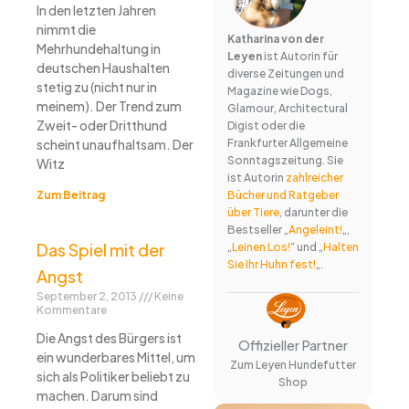
In den letzten Jahren
nimmt die
Katharina von der
Mehrhundehaltung in
Leyen
ist Autorin für
deutschen Haushalten
diverse Zeitungen und
stetig zu (nicht nur in
Magazine wie Dogs,
meinem). Der Trend zum
Glamour, Architectural
Zweit- oder Dritthund
Digist oder die
scheint unaufhaltsam. Der
Frankfurter Allgemeine
Sonntagszeitung. Sie
Witz
ist Autorin
zahlreicher
Zum Beitrag
Bücher und Ratgeber
über Tiere
, darunter die
Bestseller „
Angeleint!
„,
Das Spiel mit der
„
Leinen Los!
“ und „
Halten
Sie Ihr Huhn fest!
„.
Angst
September 2, 2013
Keine
Kommentare
Die Angst des Bürgers ist
Offizieller Partner
ein wunderbares Mittel, um
Zum Leyen Hundefutter
sich als Politiker beliebt zu
Shop
machen. Darum sind