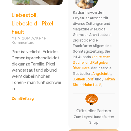
Katharina von der
Liebestoll,
Leyen
ist Autorin für
Liebesleid – Pixel
diverse Zeitungen und
Magazine wie Dogs,
heult
Glamour, Architectural
Mai 9, 2014
Keine
Digist oder die
Kommentare
Frankfurter Allgemeine
Pixel ist verliebt. Er leidet.
Sonntagszeitung. Sie
ist Autorin
zahlreicher
Dementsprechend leidet
Bücher und Ratgeber
die ganze Familie. Pixel
über Tiere
, darunter die
wandert auf und ab und
Bestseller „
Angeleint!
„,
weint dabei in hohen
„
Leinen Los!
“ und „
Halten
Tönen – man fühlt sich wie
Sie Ihr Huhn fest!
„.
in
Zum Beitrag
Offizieller Partner
Zum Leyen Hundefutter
Shop