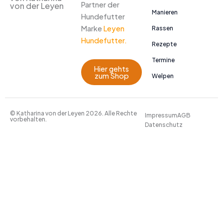
Partner der
von der Leyen
Manieren
Hundefutter
Marke
Leyen
Rassen
Hundefutter.
Rezepte
Termine
Hier gehts
zum Shop
Welpen
© Katharina von der Leyen 2026. Alle Rechte
Impressum
AGB
vorbehalten.
Datenschutz