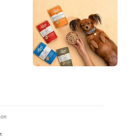
ion
t