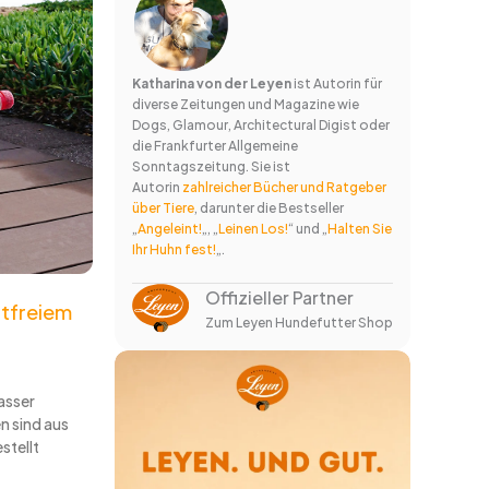
Katharina von der Leyen
ist Autorin für
diverse Zeitungen und Magazine wie
Dogs, Glamour, Architectural Digist oder
die Frankfurter Allgemeine
Sonntagszeitung. Sie ist
Autorin
zahlreicher Bücher und Ratgeber
über Tiere
, darunter die Bestseller
„
Angeleint!
„, „
Leinen Los!
“ und „
Halten Sie
Ihr Huhn fest!
„.
Offizieller Partner
stfreiem
Zum Leyen Hundefutter Shop
asser
 sind aus
stellt