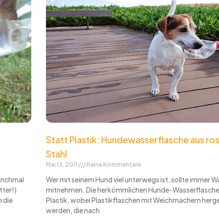
Statt Plastik: Hundewasserflasche aus ro
Stahl
Mai 13, 2011
Keine Kommentare
manchmal
Wer mit seinem Hund viel unterwegs ist, sollte immer W
tter!)
mitnehmen. Die herkömmlichen Hunde-Wasserflaschen
 die
Plastik, wobei Plastikflaschen mit Weichmachern herge
werden, die nach