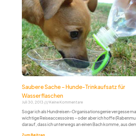
Saubere Sache – Hunde-Trinkaufsatz für
Wasserflaschen
Juli 30, 2013
Keine Kommentare
Sogar ich als Hundreisen-Organisationsgenie vergesse 
wichtige Reiseaccessoires – oder aber ich hoffe (Rabenmu
darauf, dass ich unterwegs an einen Bach komme, aus dem
Zum Beitrag