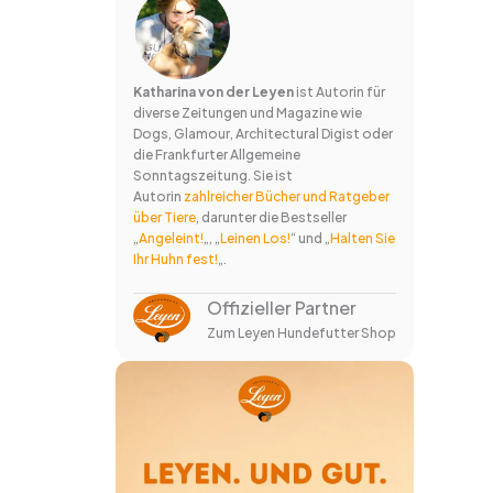
Katharina von der Leyen
ist Autorin für
diverse Zeitungen und Magazine wie
Dogs, Glamour, Architectural Digist oder
die Frankfurter Allgemeine
Sonntagszeitung. Sie ist
Autorin
zahlreicher Bücher und Ratgeber
über Tiere
, darunter die Bestseller
„
Angeleint!
„, „
Leinen Los!
“ und „
Halten Sie
Ihr Huhn fest!
„.
Offizieller Partner
Zum Leyen Hundefutter Shop