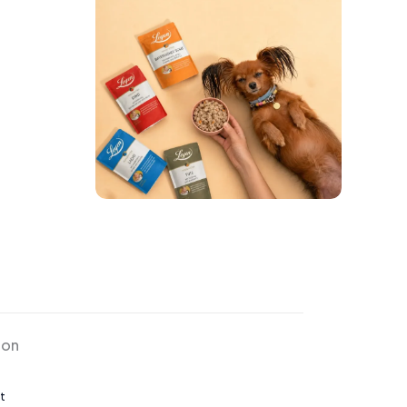
ion
t