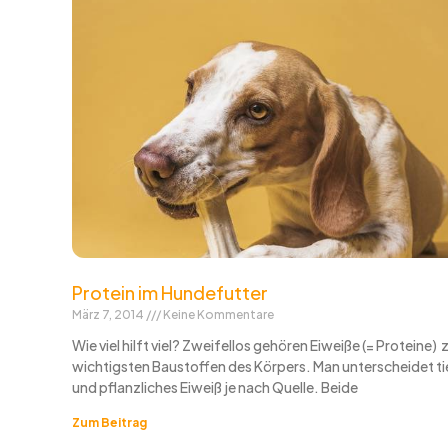
Protein im Hundefutter
März 7, 2014
Keine Kommentare
Wie viel hilft viel? Zweifellos gehören Eiweiße (= Proteine) 
wichtigsten Baustoffen des Körpers. Man unterscheidet ti
und pflanzliches Eiweiß je nach Quelle. Beide
Zum Beitrag