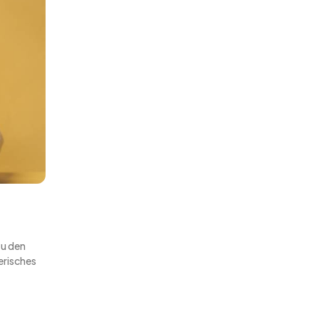
zu den
erisches