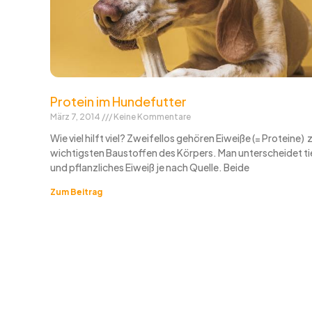
Protein im Hundefutter
März 7, 2014
Keine Kommentare
Wie viel hilft viel? Zweifellos gehören Eiweiße (= Proteine) 
wichtigsten Baustoffen des Körpers. Man unterscheidet ti
und pflanzliches Eiweiß je nach Quelle. Beide
Zum Beitrag