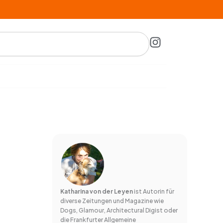
I
n
s
t
a
g
r
a
m
Katharina von der Leyen
ist Autorin für
diverse Zeitungen und Magazine wie
Dogs, Glamour, Architectural Digist oder
die Frankfurter Allgemeine