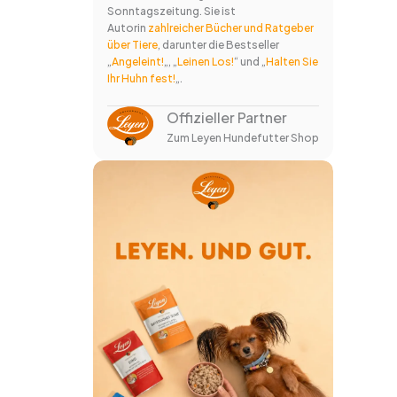
Sonntagszeitung. Sie ist
Autorin
zahlreicher Bücher und Ratgeber
über Tiere
, darunter die Bestseller
„
Angeleint!
„, „
Leinen Los!
“ und „
Halten Sie
Ihr Huhn fest!
„.
Offizieller Partner
Zum Leyen Hundefutter Shop