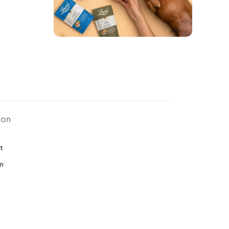
ion
t
en