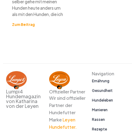
selber gehe mit meinen
Hunden heute anders um
als mit den Hunden, die ich
Zum Beitrag
Navigation
Ernährung
Gesundheit
Lumpi4
Offizieller Partner
Hundemagazin
Wir sind offizieller
Hundeleben
von Katharina
Partner der
von der Leyen
Manieren
Hundefutter
Marke
Leyen
Rassen
Hundefutter.
Rezepte