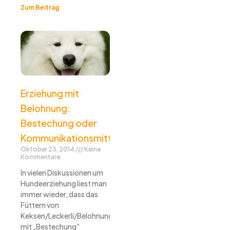
Zum Beitrag
Erziehung mit
Belohnung:
Bestechung oder
Kommunikationsmittel?
Oktober 23, 2014
Keine
Kommentare
In vielen Diskussionen um
Hundeerziehung liest man
immer wieder, dass das
Füttern von
Keksen/Leckerli/Belohnung
mit „Bestechung“