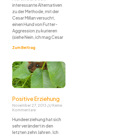
interessante Alternativen
zu der Methode, mit der
Cesar Millan versucht,
einen Hund von Futter-
Aggression zu kurieren
(siehe Nein, ich mag Cesar
Zum Beitrag
Positive Erziehung
November 27, 2013
Keine
Kommentare
Hundeerziehung hat sich
sehr verändert in den
letzten zehn Jahren. Ich