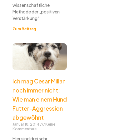
wissenschaftliche
Methode der „positiven
Verstärkung“
Zum Beitrag
Ich mag Cesar Millan
noch immer nicht:
Wie man einem Hund
Futter-Aggression
abgewöhnt
Januar 18, 2014
Keine
Kommentare
Hier sind drei sehr