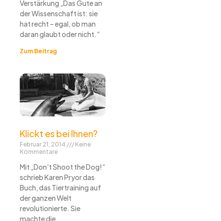
Verstärkung „Das Gute an
der Wissenschaft ist: sie
hat recht – egal, ob man
daran glaubt oder nicht.“
Zum Beitrag
Klickt es bei Ihnen?
Februar 21, 2014
Keine
Kommentare
Mit „Don’t Shoot the Dog!“
schrieb Karen Pryor das
Buch, das Tiertraining auf
der ganzen Welt
revolutionierte. Sie
machte die