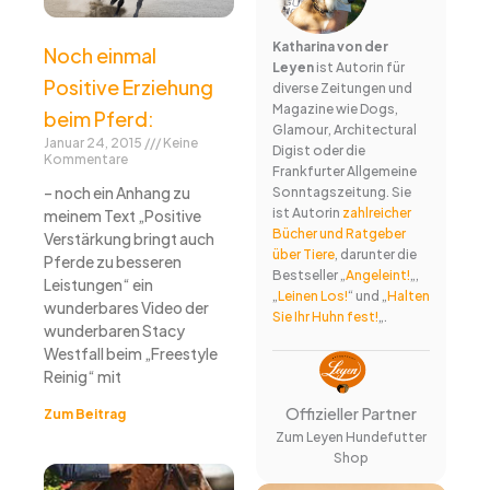
Katharina von der
Noch einmal
Leyen
ist Autorin für
Positive Erziehung
diverse Zeitungen und
Magazine wie Dogs,
beim Pferd:
Glamour, Architectural
Januar 24, 2015
Keine
Digist oder die
Kommentare
Frankfurter Allgemeine
– noch ein Anhang zu
Sonntagszeitung. Sie
ist Autorin
zahlreicher
meinem Text „Positive
Bücher und Ratgeber
Verstärkung bringt auch
über Tiere
, darunter die
Pferde zu besseren
Bestseller „
Angeleint!
„,
Leistungen“ ein
„
Leinen Los!
“ und „
Halten
wunderbares Video der
Sie Ihr Huhn fest!
„.
wunderbaren Stacy
Westfall beim „Freestyle
Reinig“ mit
Offizieller Partner
Zum Beitrag
Zum Leyen Hundefutter
Shop