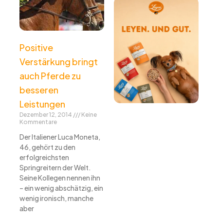
Positive
Verstärkung bringt
auch Pferde zu
besseren
Leistungen
Dezember 12, 2014
Keine
Kommentare
Der Italiener Luca Moneta,
46, gehört zu den
erfolgreichsten
Springreitern der Welt.
Seine Kollegen nennen ihn
– ein wenig abschätzig, ein
wenig ironisch, manche
aber