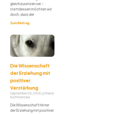
gleichzusetzen sei –
stattdessen möchten wir
doch, dass der
Zum Beitrag
Die Wissenschaft
der Erziehung mit
positiver
Verstärkung
September 20, 2014
Keine
Kommentare
Die Wissenschaft hinter
der Erziehung mit positiver