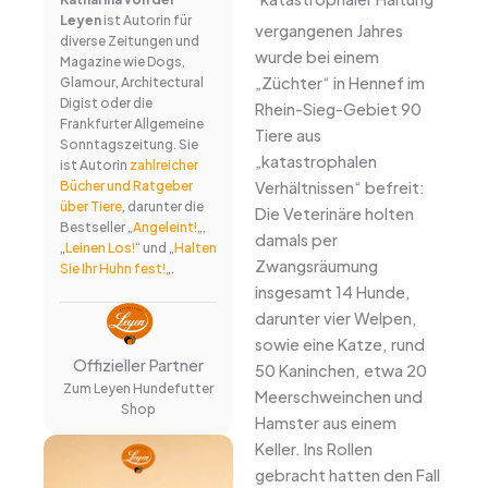
Leyen
ist Autorin für
vergangenen Jahres
diverse Zeitungen und
wurde bei einem
Magazine wie Dogs,
„Züchter“ in Hennef im
Glamour, Architectural
Digist oder die
Rhein-Sieg-Gebiet 90
Frankfurter Allgemeine
Tiere aus
Sonntagszeitung. Sie
„katastrophalen
ist Autorin
zahlreicher
Verhältnissen“ befreit:
Bücher und Ratgeber
über Tiere
, darunter die
Die Veterinäre holten
Bestseller „
Angeleint!
„,
damals per
„
Leinen Los!
“ und „
Halten
Zwangsräumung
Sie Ihr Huhn fest!
„.
insgesamt 14 Hunde,
darunter vier Welpen,
sowie eine Katze, rund
Offizieller Partner
50 Kaninchen, etwa 20
Zum Leyen Hundefutter
Meerschweinchen und
Shop
Hamster aus einem
Keller. Ins Rollen
gebracht hatten den Fall