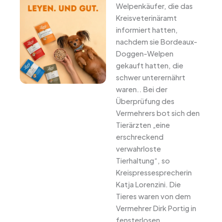
Welpenkäufer, die das
Kreisveterinäramt
informiert hatten,
nachdem sie Bordeaux-
Doggen-Welpen
gekauft hatten, die
schwer unterernährt
waren.. Bei der
Überprüfung des
Vermehrers bot sich den
Tierärzten „eine
erschreckend
verwahrloste
Tierhaltung“, so
Kreispressesprecherin
Katja Lorenzini. Die
Tieres waren von dem
Vermehrer Dirk Portig in
fensterlosen,