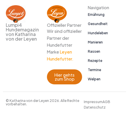
Navigation
Ernährung
Gesundheit
Lumpi4
Offizieller Partner
Hundemagazin
Wir sind offizieller
Hundeleben
von Katharina
Partner der
von der Leyen
Manieren
Hundefutter
Marke
Leyen
Rassen
Hundefutter.
Rezepte
Termine
Hier gehts
zum Shop
Welpen
© Katharina von der Leyen 2026. Alle Rechte
Impressum
AGB
vorbehalten.
Datenschutz