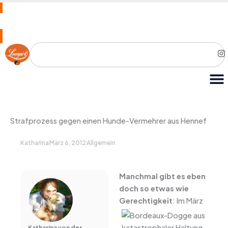
Zum
Hier geht es zu unserer eigenen Hundefutter Marke
Inhalt
springen
Search
I
n
s
t
a
g
r
a
m
Strafprozess gegen einen Hunde-Vermehrer aus Hennef
Katharina
März 6, 2012
Allgemein
Manchmal gibt es eben
doch so etwas wie
Gerechtigkeit
:
Im März
Katharina von der