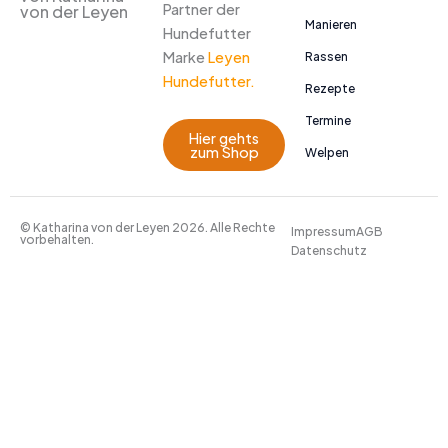
Partner der
von der Leyen
Manieren
Hundefutter
Marke
Leyen
Rassen
Hundefutter.
Rezepte
Termine
Hier gehts
zum Shop
Welpen
© Katharina von der Leyen 2026. Alle Rechte
Impressum
AGB
vorbehalten.
Datenschutz