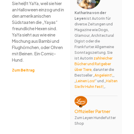
Sie heißt YaYa, weil sie hier
an Halloween einzog und in
Katharina von der
den amerikanischen
Leyen
ist Autorin für
Südstaaten die „Yayas“
diverse Zeitungen und
freundliche Hexen sind.
Magazine wie Dogs,
YaYa sieht aus wie eine
Glamour, Architectural
Mischung aus Bambi und
Digist oder die
Flughörnchen, oder Ohren
Frankfurter Allgemeine
Sonntagszeitung. Sie
mit Beinen. Ein Comic-
ist Autorin
zahlreicher
Hund.
Bücher und Ratgeber
über Tiere
, darunter die
Zum Beitrag
Bestseller „
Angeleint!
„,
„
Leinen Los!
“ und „
Halten
Sie Ihr Huhn fest!
„.
Offizieller Partner
Zum Leyen Hundefutter
Shop