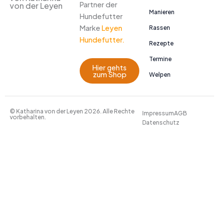
Partner der
von der Leyen
Manieren
Hundefutter
Marke
Leyen
Rassen
Hundefutter.
Rezepte
Termine
Hier gehts
zum Shop
Welpen
© Katharina von der Leyen 2026. Alle Rechte
Impressum
AGB
vorbehalten.
Datenschutz