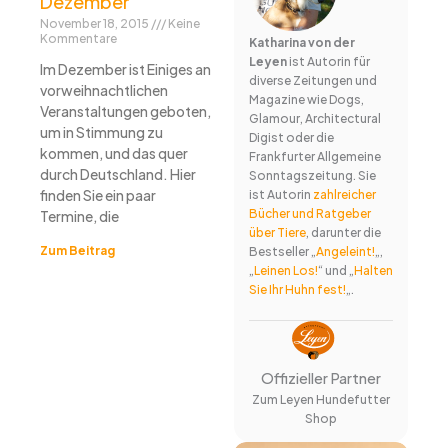
Dezember
November 18, 2015
Keine
Kommentare
Katharina von der
Leyen
ist Autorin für
Im Dezember ist Einiges an
diverse Zeitungen und
vorweihnachtlichen
Magazine wie Dogs,
Veranstaltungen geboten,
Glamour, Architectural
um in Stimmung zu
Digist oder die
kommen, und das quer
Frankfurter Allgemeine
durch Deutschland. Hier
Sonntagszeitung. Sie
finden Sie ein paar
ist Autorin
zahlreicher
Bücher und Ratgeber
Termine, die
über Tiere
, darunter die
Zum Beitrag
Bestseller „
Angeleint!
„,
„
Leinen Los!
“ und „
Halten
Sie Ihr Huhn fest!
„.
Offizieller Partner
Zum Leyen Hundefutter
Shop