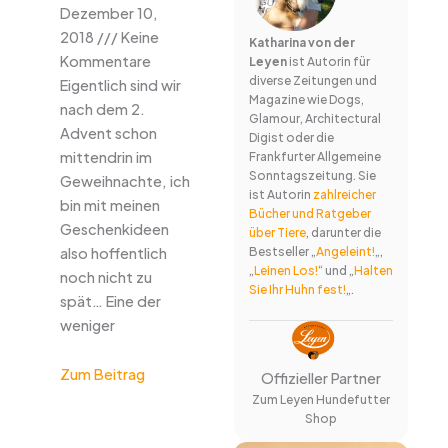
Dezember 10,
2018
Keine
Katharina von der
Kommentare
Leyen
ist Autorin für
diverse Zeitungen und
Eigentlich sind wir
Magazine wie Dogs,
nach dem 2.
Glamour, Architectural
Advent schon
Digist oder die
mittendrin im
Frankfurter Allgemeine
Sonntagszeitung. Sie
Geweihnachte, ich
ist Autorin
zahlreicher
bin mit meinen
Bücher und Ratgeber
Geschenkideen
über Tiere
, darunter die
also hoffentlich
Bestseller „
Angeleint!
„,
„
Leinen Los!
“ und „
Halten
noch nicht zu
Sie Ihr Huhn fest!
„.
spät… Eine der
weniger
Zum Beitrag
Offizieller Partner
Zum Leyen Hundefutter
Shop