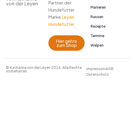
Partner der
von der Leyen
Manieren
Hundefutter
Marke
Leyen
Rassen
Hundefutter.
Rezepte
Termine
Hier gehts
zum Shop
Welpen
© Katharina von der Leyen 2026. Alle Rechte
Impressum
AGB
vorbehalten.
Datenschutz