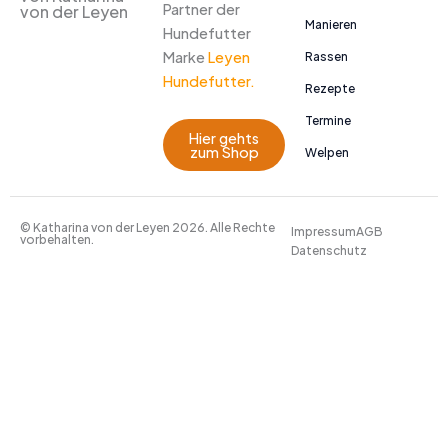
Partner der
von der Leyen
Manieren
Hundefutter
Marke
Leyen
Rassen
Hundefutter.
Rezepte
Termine
Hier gehts
zum Shop
Welpen
© Katharina von der Leyen 2026. Alle Rechte
Impressum
AGB
vorbehalten.
Datenschutz