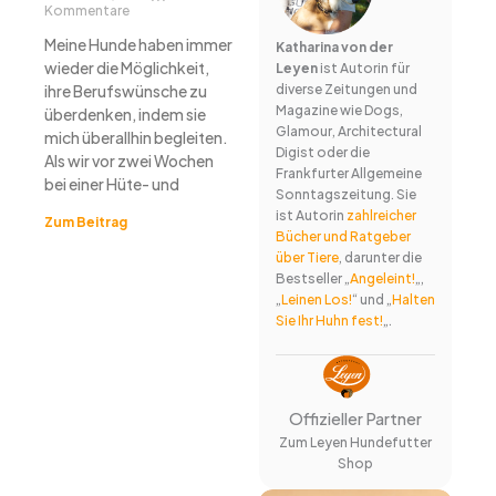
Kommentare
Meine Hunde haben immer
Katharina von der
wieder die Möglichkeit,
Leyen
ist Autorin für
ihre Berufswünsche zu
diverse Zeitungen und
Magazine wie Dogs,
überdenken, indem sie
Glamour, Architectural
mich überallhin begleiten.
Digist oder die
Als wir vor zwei Wochen
Frankfurter Allgemeine
bei einer Hüte- und
Sonntagszeitung. Sie
ist Autorin
zahlreicher
Zum Beitrag
Bücher und Ratgeber
über Tiere
, darunter die
Bestseller „
Angeleint!
„,
„
Leinen Los!
“ und „
Halten
Sie Ihr Huhn fest!
„.
Offizieller Partner
Zum Leyen Hundefutter
Shop