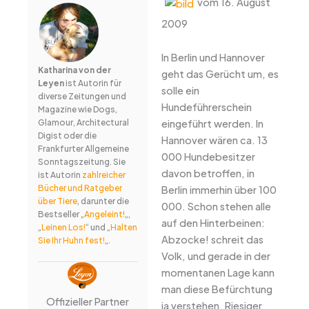
vom 16. August
2009
In Berlin und Hannover
Katharina von der
geht das Gerücht um, es
Leyen
ist Autorin für
solle ein
diverse Zeitungen und
Hundeführerschein
Magazine wie Dogs,
eingeführt werden. In
Glamour, Architectural
Digist oder die
Hannover wären ca. 13
Frankfurter Allgemeine
000 Hundebesitzer
Sonntagszeitung. Sie
davon betroffen, in
ist Autorin
zahlreicher
Bücher und Ratgeber
Berlin immerhin über 100
über Tiere
, darunter die
000. Schon stehen alle
Bestseller „
Angeleint!
„,
auf den Hinterbeinen:
„
Leinen Los!
“ und „
Halten
Abzocke! schreit das
Sie Ihr Huhn fest!
„.
Volk, und gerade in der
momentanen Lage kann
man diese Befürchtung
Offizieller Partner
ja verstehen. Riesiger