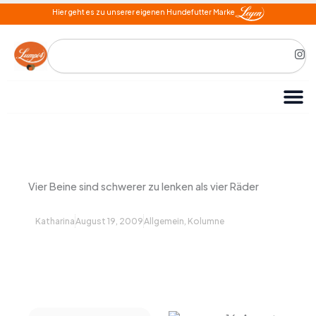
Zum
Hier geht es zu unserer eigenen Hundefutter Marke
Inhalt
springen
Search
I
n
s
t
a
g
r
a
m
Vier Beine sind schwerer zu lenken als vier Räder
Katharina
August 19, 2009
Allgemein
,
Kolumne