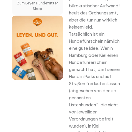
Zum Leyen Hundefutter
bürokratischer Aufwand!
Shop
heult das Ordnungsamt,
aber die tun nun wirklich
keinem leid.
Tatsächlich ist ein
Hundeführschein nämlich
eine gute Idee.
Wer in
Hamburg oder Kiel einen
Hundeführerschein
gemacht hat, darf seinen
Hund in Parks und auf
Straßen frei laufen lassen
(abgesehen von den so
genannten
Listenhunden“, die nicht
von jeweiligen
Verordnungen befreit
wurden), in Kiel