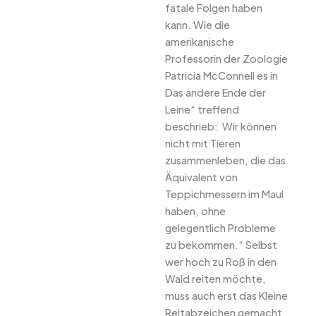
fatale Folgen haben
kann. Wie die
amerikanische
Professorin der Zoologie
Patricia McConnell es in
Das andere Ende der
Leine“ treffend
beschrieb:  Wir können
nicht mit Tieren
zusammenleben, die das
Äquivalent von
Teppichmessern im Maul
haben, ohne
gelegentlich Probleme
zu bekommen.“ Selbst
wer hoch zu Roß in den
Wald reiten möchte,
muss auch erst das Kleine
Reitabzeichen gemacht