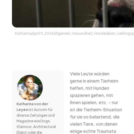
Katharina
April 11, 2014
Allgemein
,
Gesundheit
,
Hundeleben
,
Lieblings
Viele Leute würden
gerne in einem Tierheim
helfen, mit Hunden
spazieren gehen, mit
ihnen spielen, etc. – nur
Katharina von der
ist die Tierheim-Situation
Leyen
ist Autorin für
diverse Zeitungen und
für sie so belastend, die
Magazine wie Dogs,
vielen Tiere, von denen
Glamour, Architectural
einige echte Traumata
Digist oder die