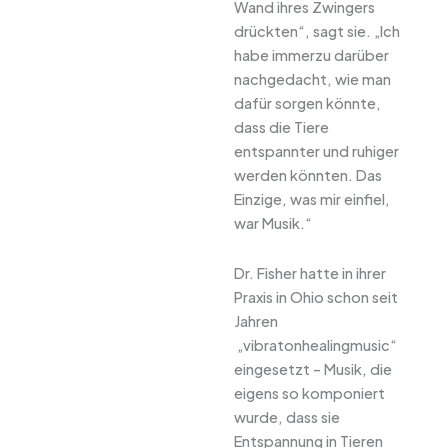
Wand ihres Zwingers
drückten“, sagt sie. „Ich
habe immerzu darüber
nachgedacht, wie man
dafür sorgen könnte,
dass die Tiere
entspannter und ruhiger
werden könnten. Das
Einzige, was mir einfiel,
war Musik.“
Dr. Fisher hatte in ihrer
Praxis in Ohio schon seit
Jahren
„vibratonhealingmusic“
eingesetzt – Musik, die
eigens so komponiert
wurde, dass sie
Entspannung in Tieren