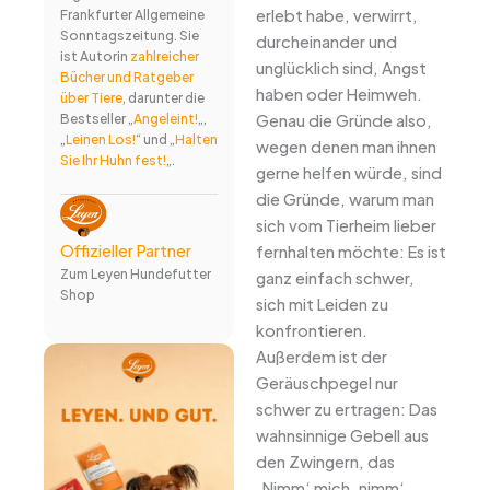
erlebt habe, verwirrt,
Frankfurter Allgemeine
Sonntagszeitung. Sie
durcheinander und
ist Autorin
zahlreicher
unglücklich sind, Angst
Bücher und Ratgeber
haben oder Heimweh.
über Tiere
, darunter die
Genau die Gründe also,
Bestseller „
Angeleint!
„,
„
Leinen Los!
“ und „
Halten
wegen denen man ihnen
Sie Ihr Huhn fest!
„.
gerne helfen würde, sind
die Gründe, warum man
sich vom Tierheim lieber
Offizieller Partner
fernhalten möchte: Es ist
Zum Leyen Hundefutter
ganz einfach schwer,
Shop
sich mit Leiden zu
konfrontieren.
Außerdem ist der
Geräuschpegel nur
schwer zu ertragen: Das
wahnsinnige Gebell aus
den Zwingern, das
„Nimm‘ mich, nimm‘