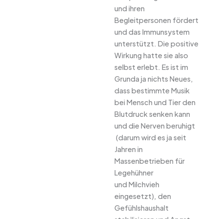
und ihren
Begleitpersonen fördert
und das Immunsystem
unterstützt. Die positive
Wirkung hatte sie also
selbst erlebt. Es ist im
Grunda ja nichts Neues,
dass bestimmte Musik
bei Mensch und Tier den
Blutdruck senken kann
und die Nerven beruhigt
(darum wird es ja seit
Jahren in
Massenbetrieben für
Legehühner
und Milchvieh
eingesetzt), den
Gefühlshaushalt