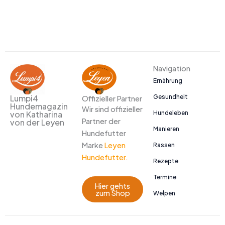
Navigation
Ernährung
Gesundheit
Lumpi4
Offizieller Partner
Hundemagazin
Wir sind offizieller
Hundeleben
von Katharina
Partner der
von der Leyen
Manieren
Hundefutter
Marke
Leyen
Rassen
Hundefutter.
Rezepte
Termine
Hier gehts
zum Shop
Welpen