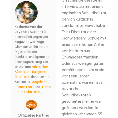
Interview ab mit einem
englischen Schuldirektor,
den ich kürzlich in
London interviewt habe.
Katharina von der
Er ist Direktor einer
Leyen
ist Autorin für
diverse Zeitungen und
„schwierigen“ Schule mit
Magazine wie Dogs,
einem sehr hohen Anteil
Glamour, Architectural
von Kindern aus
Digist oder die
Einwandererfamilien
Frankfurter Allgemeine
Sonntagszeitung. Sie
oder aus weniger guten
ist Autorin
zahlreicher
Verhältnissen – als er sie
Bücher und Ratgeber
vor zehn Jahren
über Tiere
, darunter die
übernahm, waren im Jahr
Bestseller „
Angeleint!
„,
„
Leinen Los!
“ und „
Halten
davor drei
Sie Ihr Huhn fest!
„.
Schuldirektoren
gescheitert, einer war
gefeuert worden. Im
gleichen Jahr waren 55
Offizieller Partner