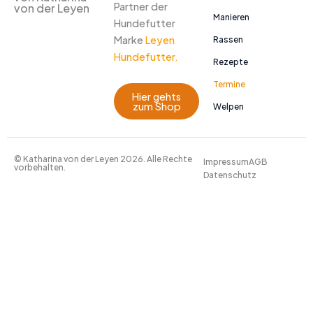
Partner der
von der Leyen
Manieren
Hundefutter
Marke
Leyen
Rassen
Hundefutter.
Rezepte
Termine
Hier gehts
zum Shop
Welpen
© Katharina von der Leyen 2026. Alle Rechte
Impressum
AGB
vorbehalten.
Datenschutz