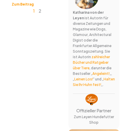
Zum Beitrag
1
2
Katharina von der
Leyen
ist Autorin für
diverse Zeitungen und
Magazine wie Dogs,
Glamour, Architectural
Digist oder die
Frankfurter Allgemeine
Sonntagszeitung. Sie
ist Autorin
zahlreicher
Bücher und Ratgeber
über Tiere
, darunter die
Bestseller „
Angeleint!
„,
„
Leinen Los!
“ und „
Halten
Sie Ihr Huhn fest!
„.
Offizieller Partner
Zum Leyen Hundefutter
Shop