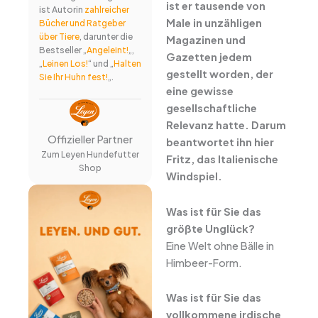
ist er tausende von
ist Autorin
zahlreicher
Male in unzähligen
Bücher und Ratgeber
über Tiere
, darunter die
Magazinen und
Bestseller „
Angeleint!
„,
Gazetten jedem
„
Leinen Los!
“ und „
Halten
gestellt worden, der
Sie Ihr Huhn fest!
„.
eine gewisse
gesellschaftliche
Relevanz hatte. Darum
Offizieller Partner
beantwortet ihn hier
Zum Leyen Hundefutter
Fritz, das Italienische
Shop
Windspiel.
Was ist für Sie das
größte Unglück?
Eine Welt ohne Bälle in
Himbeer-Form.
Was ist für Sie das
vollkommene irdische