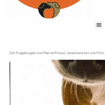
g
r
a
m
Der Fragebogen von Marcel Proust, beantwortet von Fritz,