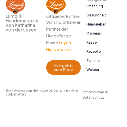
Ernährung
Gesundheit
Lumpi4
Offizieller Partner
Hundemagazin
Wir sind offizieller
Hundeleben
von Katharina
Partner der
von der Leyen
Manieren
Hundefutter
Marke
Leyen
Rassen
Hundefutter.
Rezepte
Termine
Hier gehts
zum Shop
Welpen
© Katharina von der Leyen 2026. Alle Rechte
Impressum
AGB
vorbehalten.
Datenschutz