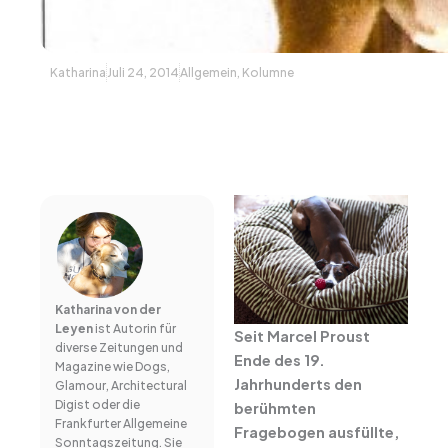
Katharina
Juli 24, 2014
Allgemein
,
Kolumne
Katharina von der
Leyen
ist Autorin für
Seit Marcel Proust
diverse Zeitungen und
Ende des 19.
Magazine wie Dogs,
Jahrhunderts den
Glamour, Architectural
Digist oder die
berühmten
Frankfurter Allgemeine
Fragebogen ausfüllte,
Sonntagszeitung. Sie