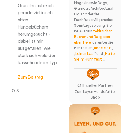
Magazine wie Dogs,
Gründen habe ich
Glamour, Architectural
gerade viel in sehr
Digist oder die
alten
Frankfurter Allgemeine
Sonntagszeitung. Sie
Hundebüchern
ist Autorin
zahlreicher
herumgesucht –
Bücher und Ratgeber
dabei ist mir
über Tiere
, darunter die
aufgefallen, wie
Bestseller „
Angeleint!
„,
„
Leinen Los!
“ und „
Halten
stark sich viele der
Sie Ihr Huhn fest!
„.
Rassehunde im Typ
Zum Beitrag
Offizieller Partner
Zum Leyen Hundefutter
Shop