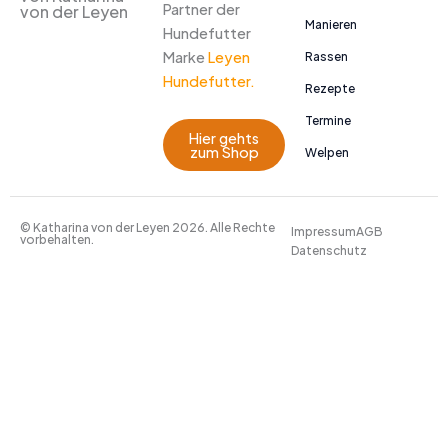
Partner der
von der Leyen
Manieren
Hundefutter
Marke
Leyen
Rassen
Hundefutter.
Rezepte
Termine
Hier gehts
zum Shop
Welpen
© Katharina von der Leyen 2026. Alle Rechte
Impressum
AGB
vorbehalten.
Datenschutz