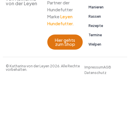
Partner der
von der Leyen
Manieren
Hundefutter
Marke
Leyen
Rassen
Hundefutter.
Rezepte
Termine
Hier gehts
zum Shop
Welpen
© Katharina von der Leyen 2026. Alle Rechte
Impressum
AGB
vorbehalten.
Datenschutz