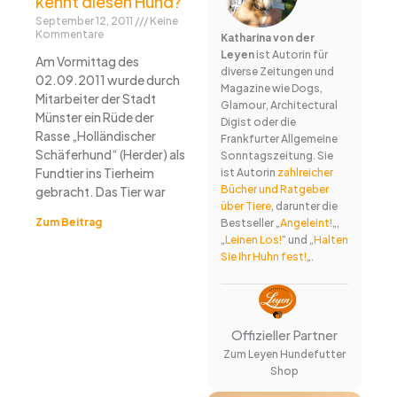
kennt diesen Hund?
September 12, 2011
Keine
Kommentare
Katharina von der
Leyen
ist Autorin für
Am Vormittag des
diverse Zeitungen und
02.09.2011 wurde durch
Magazine wie Dogs,
Mitarbeiter der Stadt
Glamour, Architectural
Münster ein Rüde der
Digist oder die
Rasse „Holländischer
Frankfurter Allgemeine
Schäferhund“ (Herder) als
Sonntagszeitung. Sie
Fundtier ins Tierheim
ist Autorin
zahlreicher
Bücher und Ratgeber
gebracht. Das Tier war
über Tiere
, darunter die
Zum Beitrag
Bestseller „
Angeleint!
„,
„
Leinen Los!
“ und „
Halten
Sie Ihr Huhn fest!
„.
Offizieller Partner
Zum Leyen Hundefutter
Shop