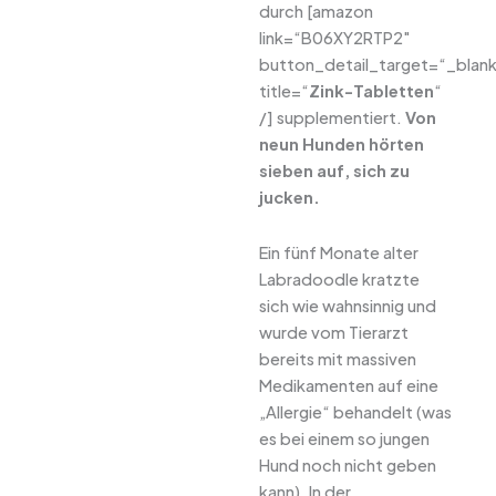
durch [amazon
link=“B06XY2RTP2″
button_detail_target=“_blan
title=“
Zink-Tabletten
“
/] supplementiert.
Von
neun Hunden hörten
sieben auf, sich zu
jucken.
Ein fünf Monate alter
Labradoodle kratzte
sich wie wahnsinnig und
wurde vom Tierarzt
bereits mit massiven
Medikamenten auf eine
„Allergie“ behandelt (was
es bei einem so jungen
Hund noch nicht geben
kann). In der