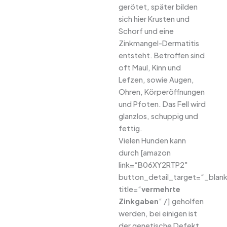
gerötet, später bilden
sich hier Krusten und
Schorf und eine
Zinkmangel-Dermatitis
entsteht. Betroffen sind
oft Maul, Kinn und
Lefzen, sowie Augen,
Ohren, Körperöffnungen
und Pfoten. Das Fell wird
glanzlos, schuppig und
fettig.
Vielen Hunden kann
durch [amazon
link=“B06XY2RTP2″
button_detail_target=“_blan
title=“
vermehrte
Zinkgaben
“ /] geholfen
werden, bei einigen ist
der genetische Defekt