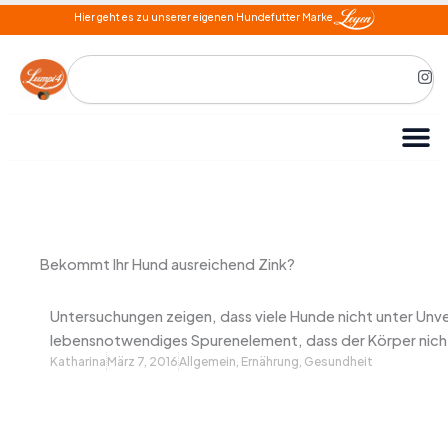
Zum
Hier geht es zu unserer eigenen Hundefutter Marke
Inhalt
springen
Search
I
n
s
t
a
g
r
a
m
Bekommt Ihr Hund ausreichend Zink?
Untersuchungen zeigen, dass viele Hunde nicht unter Unvert
lebensnotwendiges Spurenelement, dass der Körper nicht
Katharina
März 7, 2016
Allgemein
,
Ernährung
,
Gesundheit