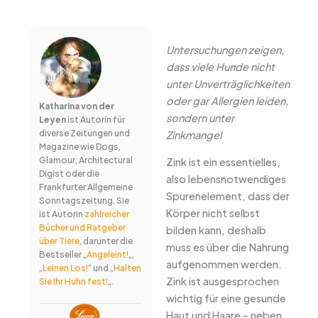
Untersuchungen zeigen,
dass viele Hunde nicht
unter Unverträglichkeiten
oder gar Allergien leiden,
Katharina von der
sondern unter
Leyen
ist Autorin für
diverse Zeitungen und
Zinkmangel
Magazine wie Dogs,
Glamour, Architectural
Zink ist ein essentielles,
Digist oder die
also lebensnotwendiges
Frankfurter Allgemeine
Spurenelement, dass der
Sonntagszeitung. Sie
Körper nicht selbst
ist Autorin
zahlreicher
Bücher und Ratgeber
bilden kann, deshalb
über Tiere
, darunter die
muss es über die Nahrung
Bestseller „
Angeleint!
„,
aufgenommen werden.
„
Leinen Los!
“ und „
Halten
Zink ist ausgesprochen
Sie Ihr Huhn fest!
„.
wichtig für eine gesunde
Haut und Haare – neben