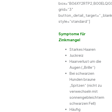
box=“B06XY2RTP2,B00ELQG
grid=“3″
button_detail_target=“_blan
style=“standard“]
Symptome für
Zinkmangel
Starkes Haaren
Juckreiz
Haarverlust um die
Augen („Brille“)
Bei schwarzen
Hunden braune
„Spitzen“ (nicht zu
verwechseln mit
sonnengebleichtem
schwarzen Fell)
Häufig