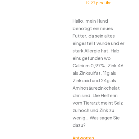
12:27 p.m. Uhr
Hallo, mein Hund
benötigt ein neues
Futter, da sein altes
eingestellt wurde und er
stark Allergie hat. Hab
eins gefunden wo
Calcium 0,97%, Zink 46
als Zinksulfat, 11g als
Zinkoxid und 24g als
Aminosäurezinkchelat
drin sind. Die Helferin
vom Tierarzt meint Salz
zu hoch und Zink zu
wenig… Was sagen Sie
dazu?
Antworten