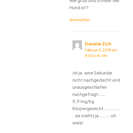
wie groß und schwer der
Hund ist?
Antworten
Daniele Zich
Februar 2, 2019 um
8:03 a.m. Uhr
oh je, eine Sekunde
nicht nachgedacht und
unausgeschlafen
nachgefragt…….
0,9 mg/kg
Körpergewicht……………
. da stehts ja………. oh
weia!