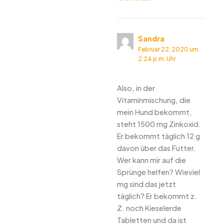
Sandra
Februar 22, 2020 um
2:24 p.m. Uhr
Also, in der
Vitaminmischung, die
mein Hund bekommt,
steht 1500 mg Zinkoxid.
Er bekommt täglich 12 g
davon über das Futter.
Wer kann mir auf die
Sprünge helfen? Wieviel
mg sind das jetzt
täglich? Er bekommt z.
Z. noch Kieselerde
Tabletten und da ist