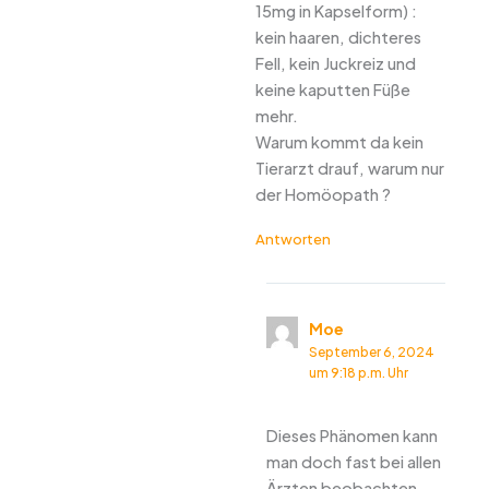
15mg in Kapselform) :
kein haaren, dichteres
Fell, kein Juckreiz und
keine kaputten Füße
mehr.
Warum kommt da kein
Tierarzt drauf, warum nur
der Homöopath ?
Antworten
Moe
September 6, 2024
um 9:18 p.m. Uhr
Dieses Phänomen kann
man doch fast bei allen
Ärzten beobachten.