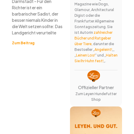
Darmstadt – Für den
Magazine wie Dogs,
Richter ist er ein
Glamour, Architectural
barbarischer Sadist, der
Digist oder die
besser niemals Kinder in
Frankfurter Allgemeine
die Welt setzen sollte: Das
Sonntagszeitung. Sie
Landgericht verurteilte
ist Autorin
zahlreicher
Bücher und Ratgeber
Zum Beitrag
über Tiere
, darunter die
Bestseller „
Angeleint!
„,
„
Leinen Los!
“ und „
Halten
Sie Ihr Huhn fest!
„.
Offizieller Partner
Zum Leyen Hundefutter
Shop