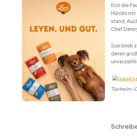
Erst die F
Hündin mit
stand. Auch
Chef Denny
Susi blieb
deren groß
unverzeihl
Tierheim-C
Schreib