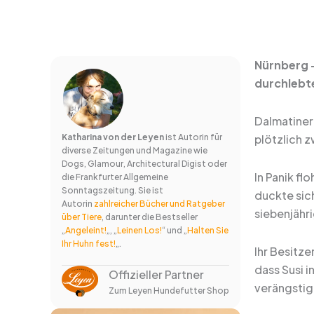
Nürnberg –
durchlebte
Dalmatiner
Katharina von der Leyen
ist Autorin für
plötzlich z
diverse Zeitungen und Magazine wie
Dogs, Glamour, Architectural Digist oder
In Panik fl
die Frankfurter Allgemeine
Sonntagszeitung. Sie ist
duckte sich
Autorin
zahlreicher Bücher und Ratgeber
siebenjähr
über Tiere
, darunter die Bestseller
„
Angeleint!
„, „
Leinen Los!
“ und „
Halten Sie
Ihr Huhn fest!
„.
Ihr Besitze
dass Susi 
Offizieller Partner
verängstig
Zum Leyen Hundefutter Shop