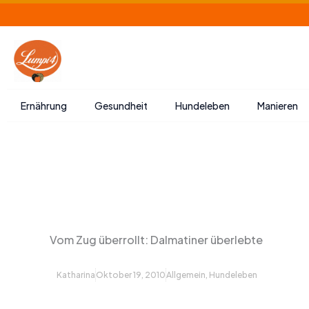
Zum
Inhalt
springen
Ernährung
Gesundheit
Hundeleben
Manieren
Vom Zug überrollt: Dalmatiner überlebte
Katharina
Oktober 19, 2010
Allgemein
,
Hundeleben