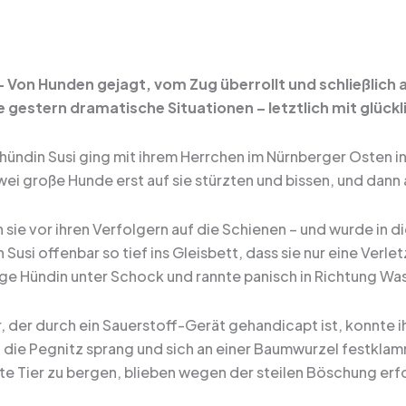
 Von Hunden gejagt, vom Zug überrollt und schließlich 
 gestern dramatische Situationen – letztlich mit glüc
hündin Susi ging mit ihrem Herrchen im Nürnberger Osten in
wei große Hunde erst auf sie stürzten und bissen, und dann
oh sie vor ihren Verfolgern auf die Schienen – und wurde i
 Susi offenbar so tief ins Gleisbett, dass sie nur eine Verle
ige Hündin unter Schock und rannte panisch in Richtung Wa
r, der durch ein Sauerstoff-Gerät gehandicapt ist, konnte i
in die Pegnitz sprang und sich an einer Baumwurzel festkla
te Tier zu bergen, blieben wegen der steilen Böschung erf