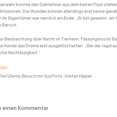
euerwehr konnte den Dalmatiner aus dem kalten Fluss ziehen
 Infusionen. Die Wunden können allerdings erst heute genä
 ihr Eigentümer war nervlich am Ende: „Er hat geweint, wir 
 Baruch.
 zur Beobachtung über Nacht im Tierheim. Fassungslos ist B
e Hunde das Drama erst ausgelöst hatten: „Bei der Jagd auf
iche Nachlässigkeit.“
hef Denny Baruch mit Susi
Foto: Stefan Hippel
e einen Kommentar