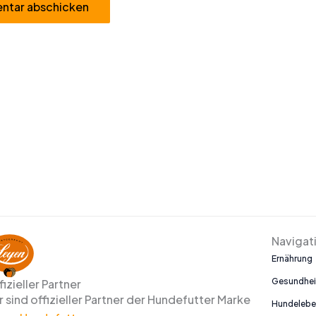
Navigat
Ernährung
Gesundhei
fizieller Partner
r sind offizieller Partner der Hundefutter Marke
Hundeleb