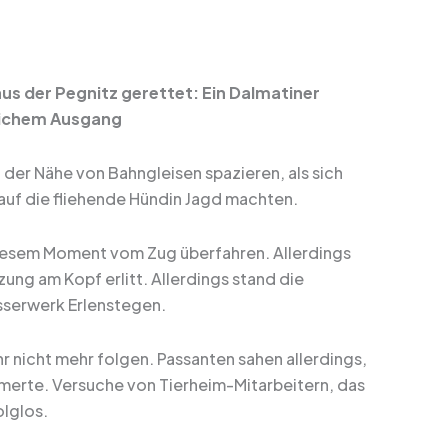
aus der Pegnitz gerettet: Ein Dalmatiner
klichem Ausgang
 der Nähe von Bahngleisen spazieren, als sich
 auf die fliehende Hündin Jagd machten.
n diesem Moment vom Zug überfahren. Allerdings
tzung am Kopf erlitt. Allerdings stand die
sserwerk Erlenstegen.
hr nicht mehr folgen. Passanten sahen allerdings,
mmerte. Versuche von Tierheim-Mitarbeitern, das
olglos.